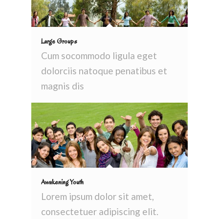
Large Groups
Cum socommodo ligula eget
dolorciis natoque penatibus et
magnis dis
Awakening Youth
Lorem ipsum dolor sit amet,
consectetuer adipiscing elit.